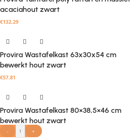
acaciahout zwart
€
132.29
Provira Wastafelkast 63x30x54 cm
bewerkt hout zwart
€
57.81
Provira Wastafelkast 80×38,5×46 cm
bewerkt hout zwart
-
-
-
-
-
-
-
-
-
-
-
-
-
-
-
+
+
+
+
+
+
+
+
+
+
+
+
+
+
+
€
31.35