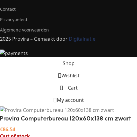
Contact
Privacybeleid
Algemene voorwaarden
2025 Provira – Gemaakt door
Digitalnatie
Shop
Wishlist
Cart
My account
Provira Computerbureau 120x60x138 cm zwart
€
86.54
Out of stock