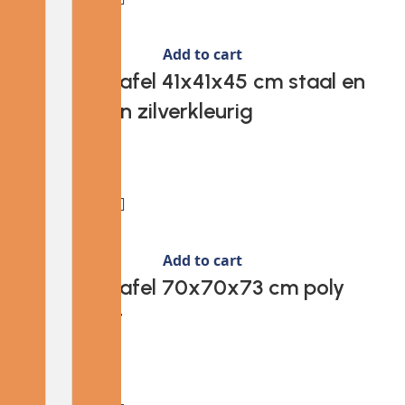
Add to cart
Provira Tuintafel 41x41x45 cm staal en
glas zwart en zilverkleurig
€
29.39
Add to cart
Provira Tuintafel 70x70x73 cm poly
rattan zwart
€
95.05