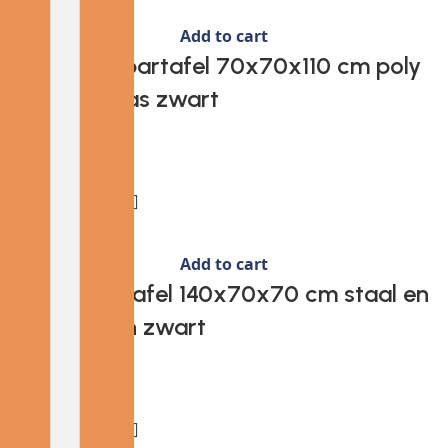
Add to cart
Provira Tuinbartafel 70x70x110 cm poly
rattan en glas zwart
€
87.21
Add to cart
Provira Tuintafel 140x70x70 cm staal en
glas bruin en zwart
€
163.65