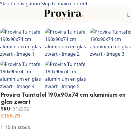
Skip to navigation
Skip to main content
Home
/
Huis & tuin
/
Tuinmeubelen
/
Tuintafels
Provira Tuintafel 190x90x74 cm aluminium en
glas zwart
SKU:
312202
€
156.79
15 in stock