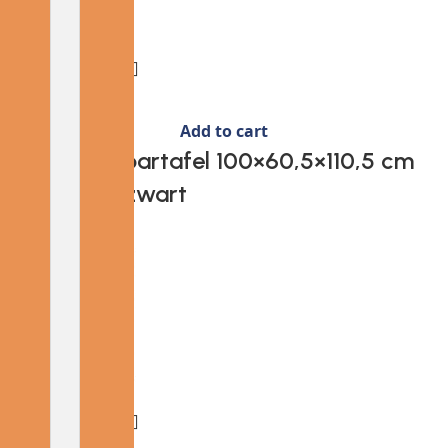
Add to cart
Provira Tuinbartafel 100×60,5×110,5 cm
poly rattan zwart
€
140.13