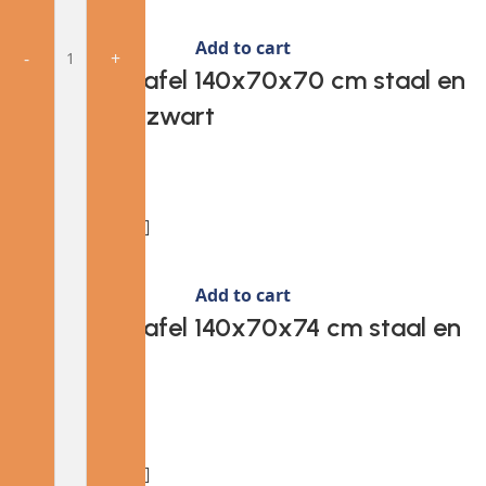
Add to cart
-
-
-
-
-
-
-
-
-
-
-
-
-
-
-
+
+
+
+
+
+
+
+
+
+
+
+
+
+
+
Provira Tuintafel 140x70x70 cm staal en
glas grijs en zwart
€
177.37
Add to cart
Provira Tuintafel 140x70x74 cm staal en
glas zwart
€
130.33