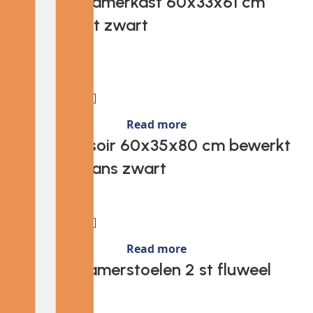
Provira Badkamerkast 60x33x61 cm
bewerkt hout zwart
€
49.97
Read more
Provira Dressoir 60x35x80 cm bewerkt
hout hoogglans zwart
Read more
Provira Eetkamerstoelen 2 st fluweel
zwart