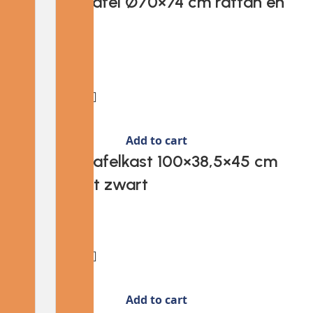
Provira Tuintafel Ø70×74 cm rattan en
glas zwart
€
74.47
Add to cart
Provira Wastafelkast 100×38,5×45 cm
bewerkt hout zwart
€
50.95
Add to cart