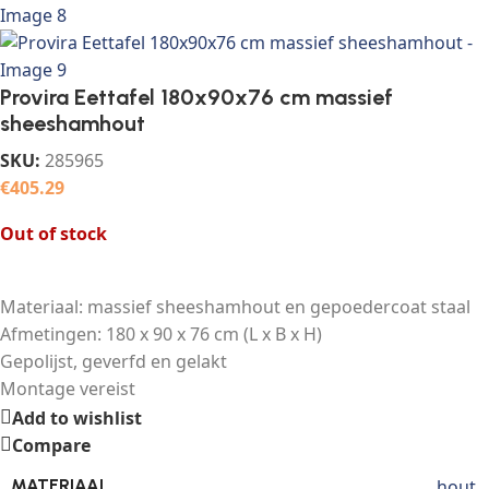
Provira Eettafel 180x90x76 cm massief
sheeshamhout
SKU:
285965
€
405.29
Out of stock
Materiaal: massief sheeshamhout en gepoedercoat staal
Afmetingen: 180 x 90 x 76 cm (L x B x H)
Gepolijst, geverfd en gelakt
Montage vereist
Add to wishlist
Compare
hout
MATERIAAL