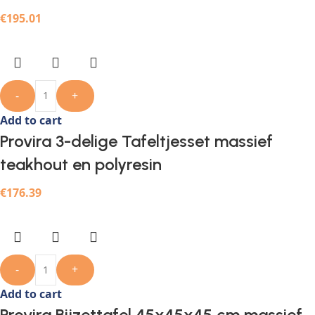
€
195.01
-
+
Add to cart
Provira 3-delige Tafeltjesset massief
teakhout en polyresin
€
176.39
-
+
Add to cart
Provira Bijzettafel 45x45x45 cm massief