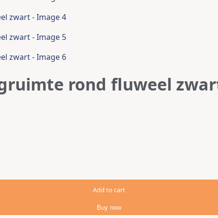
gruimte rond fluweel zwar
n
Add to cart
Buy now