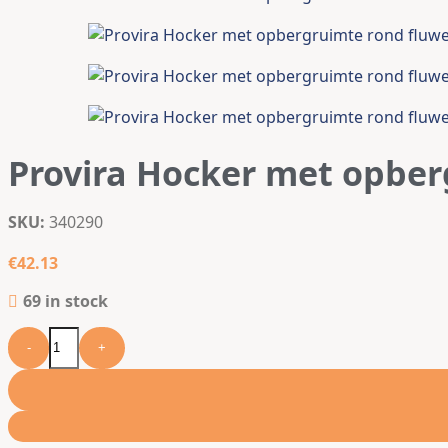
Plantenkooien & -steunen
Onkruiddoekken
Tuingereedschap
Kruiwagens
Tuinieraccessoires
Bestseller
Buitenleven
Provira Hocker met opber
Hangmatten
SKU:
340290
Parasols en zonneschermen
Schommelbanken
€
42.13
Elektrisch tuingereedschap
69 in stock
Vogel- & dierenhuize
-
+
Vlinderhuizen
Vogelhuizen
Bestseller
Vogelbadjes