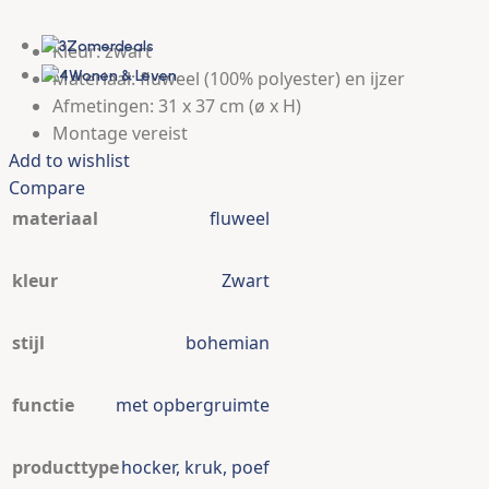
Elektrisch tuingereedschap
Zomerdeals
Kleur: zwart
Wonen & Leven
Materiaal: fluweel (100% polyester) en ijzer
Afmetingen: 31 x 37 cm (ø x H)
Montage vereist
Add to wishlist
Compare
materiaal
fluweel
kleur
Zwart
stijl
bohemian
functie
met opbergruimte
producttype
hocker
,
kruk
,
poef