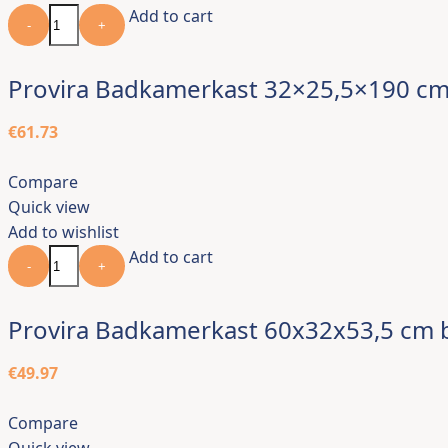
Add to cart
-
+
Provira Badkamerkast 32×25,5×190 cm
€
61.73
Compare
Quick view
Add to wishlist
Add to cart
-
+
Provira Badkamerkast 60x32x53,5 cm 
€
49.97
Compare