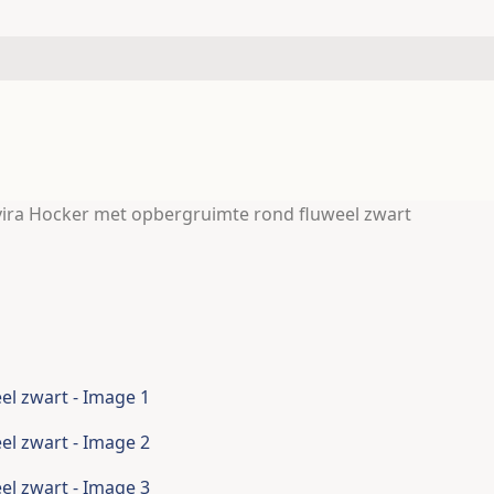
ra Vloerkleed ZIZUR binnen en
n 200×290 cm jute look
ira Hocker met opbergruimte rond fluweel zwart
91
1