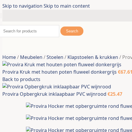
Tuinbruggen
Skip to navigation
Skip to main content
Tuinhuizen
Zonwering
Grasmaaierhoezen
Search
Kunstplanten
Nieuw
Provi
buite
Home
/
Meubelen
/
Stoelen
/
Klapstoelen & krukken
/
Prov
€
101.
Provira Kruk met houten poten fluweel donkergrijs
€
67.6
Back to products
Tuinieren
Provira Opbergkruk inklaapbaar PVC wijnrood
€
25.47
Accessoires voor tuingereedschap
Bloempotten & plantenbakken
Compostbakken
Plantenstandaarden
Regentonnen