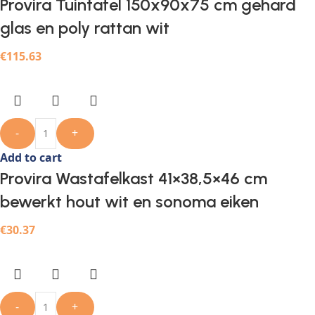
Provira Tuintafel 150x90x75 cm gehard
glas en poly rattan wit
€
115.63
-
+
Add to cart
Provira Wastafelkast 41×38,5×46 cm
bewerkt hout wit en sonoma eiken
€
30.37
-
+