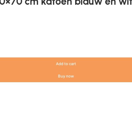
50×70 cm katoen blauw en wi
Add to cart
Buy now