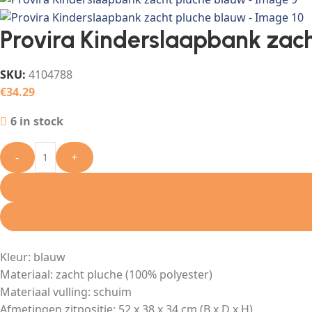
Provira Kinderslaapbank zac
SKU:
4104788
€
34.29
6 in stock
-
+
Kleur: blauw
Materiaal: zacht pluche (100% polyester)
Materiaal vulling: schuim
Afmetingen zitpositie: 52 x 38 x 34 cm (B x D x H)