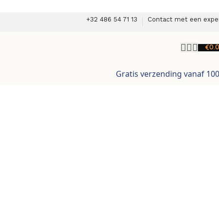
+32 486 54 71 13
Contact met een expe
€
0.
Gratis verzending vanaf 10