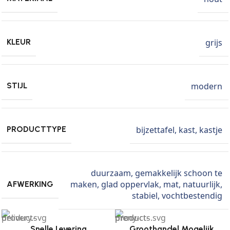
grijs
KLEUR
modern
STIJL
bijzettafel
,
kast
,
kastje
PRODUCTTYPE
duurzaam
,
gemakkelijk schoon te
maken
,
glad oppervlak
,
mat
,
natuurlijk
,
AFWERKING
stabiel
,
vochtbestendig
Snelle Levering
Groothandel Mogelijk