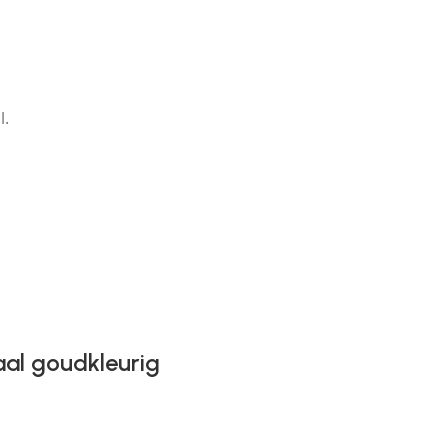
l.
aal goudkleurig