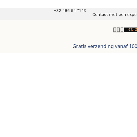
+32 486 54 71 13
Contact met een expe
€
0.
Gratis verzending vanaf 10