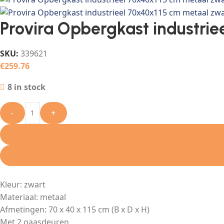
Provira Opbergkast industri
SKU:
339621
€
259.76
8 in stock
-
+
Kleur: zwart
Materiaal: metaal
Afmetingen: 70 x 40 x 115 cm (B x D x H)
Met 2 gaasdeuren