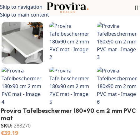
Skip to navigation
Home
/
Meubelen
/
Tafels
/
Tafelaccessoires
Skip to main content
Provira Tafelbeschermer 180×90 cm 2 mm PVC
mat
SKU:
288270
€
39.19