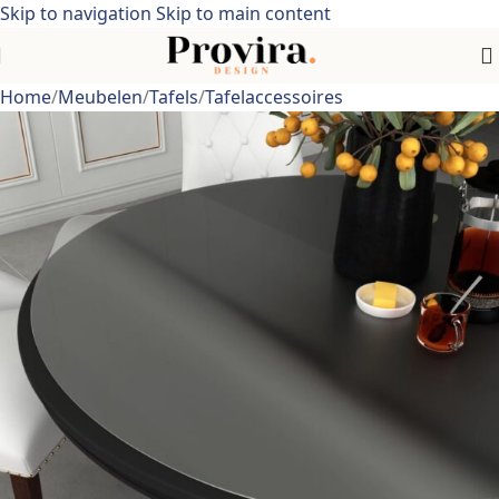
Skip to navigation
Skip to main content
Home
/
Meubelen
/
Tafels
/
Tafelaccessoires