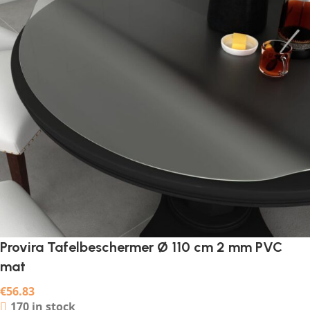
Provira Tafelbeschermer Ø 110 cm 2 mm PVC
mat
€
56.83
170 in stock