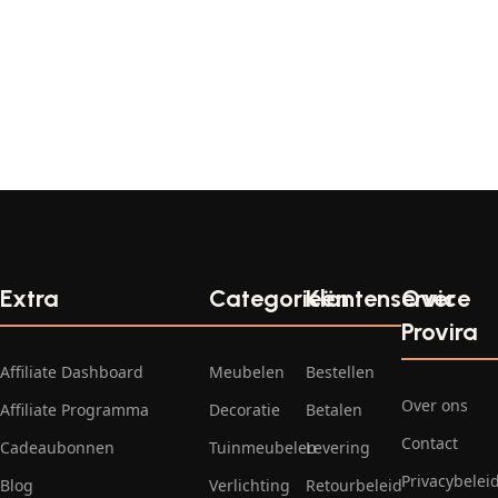
Extra
Categorieën
Klantenservice
Over
Provira
Affiliate Dashboard
Meubelen
Bestellen
Over ons
Affiliate Programma
Decoratie
Betalen
Contact
Cadeaubonnen
Tuinmeubelen
Levering
Privacybelei
Blog
Verlichting
Retourbeleid