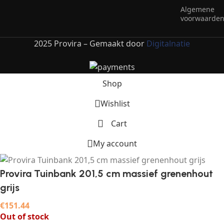
Algemene
voorwaarde
2025 Provira – Gemaakt door
Digitalnatie
Shop
Wishlist
Cart
My account
Provira Tuinbank 201,5 cm massief grenenhout
grijs
€
151.44
Out of stock