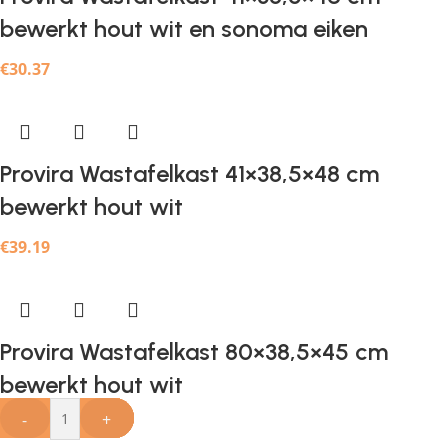
bewerkt hout wit en sonoma eiken
€
30.37
Provira Wastafelkast 41×38,5×48 cm
bewerkt hout wit
€
39.19
Provira Wastafelkast 80×38,5×45 cm
bewerkt hout wit
-
-
-
-
-
-
-
-
+
+
+
+
+
+
+
+
€
41.15