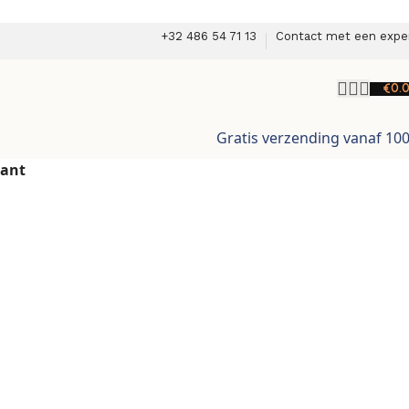
+32 486 54 71 13
Contact met een expe
€
0.
Gratis verzending vanaf 10
rant