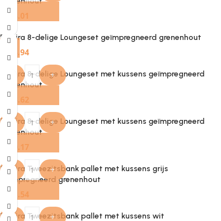
grenenhout
€
673.01
Provira 8-delige Loungeset geïmpregneerd grenenhout
€
463.94
Provira 8-delige Loungeset met kussens geïmpregneerd
-
+
grenenhout
€
733.62
Provira 8-delige Loungeset met kussens geïmpregneerd
-
+
grenenhout
€
720.17
Provira Tweezitsbank pallet met kussens grijs
-
+
geïmpregneerd grenenhout
€
251.54
Provira Tweezitsbank pallet met kussens wit
-
+