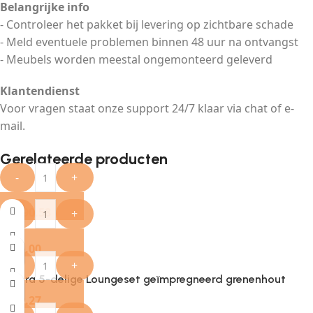
Belangrijke info
- Controleer het pakket bij levering op zichtbare schade
- Meld eventuele problemen binnen 48 uur na ontvangst
- Meubels worden meestal ongemonteerd geleverd
Klantendienst
Voor vragen staat onze support 24/7 klaar via chat of e-
mail.
Gerelateerde producten
-
+
€
1,090.58
-
+
€
416.00
-
+
Provira 5-delige Loungeset geïmpregneerd grenenhout
€
469.27