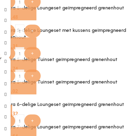
-
+
Provira 5-delige Loungeset geïmpregneerd grenenhout
€
263.48
Provira 5-delige Loungeset met kussens geïmpregneerd
-
+
grenenhout
€
399.31
-
+
Provira 5-delige Tuinset geïmpregneerd grenenhout
€
580.74
-
+
Provira 5-delige Tuinset geïmpregneerd grenenhout
€
615.02
Provira 6-delige Loungeset geïmpregneerd grenenhout
€
337.32
-
+
Provira 7-delige Loungeset geïmpregneerd grenenhout