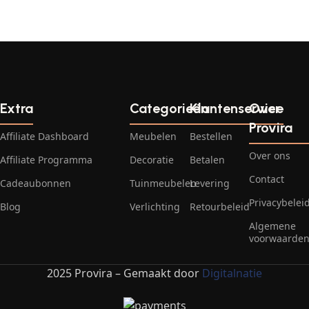
Extra
Categorieën
Klantenservice
Over
Provira
Affiliate Dashboard
Meubelen
Bestellen
Over ons
Affiliate Programma
Decoratie
Betalen
Contact
Cadeaubonnen
Tuinmeubelen
Levering
Privacybelei
Blog
Verlichting
Retourbeleid
Algemene
voorwaarde
2025 Provira – Gemaakt door
Digitalnatie