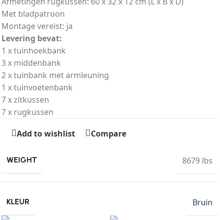
Afmetingen rugkussen: 60 x 32 x 12 cm (L x B x D)
Met bladpatroon
Montage vereist: ja
Levering bevat:
1 x tuinhoekbank
3 x middenbank
2 x tuinbank met armleuning
1 x tuinvoetenbank
7 x zitkussen
7 x rugkussen
Add to wishlist
Compare
8679 lbs
WEIGHT
Bruin
KLEUR