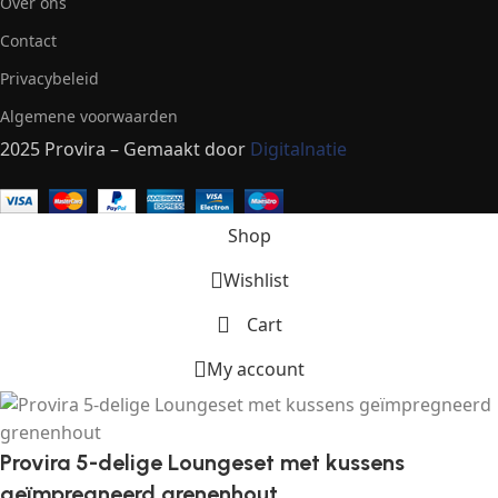
Over ons
Contact
Privacybeleid
Algemene voorwaarden
2025 Provira – Gemaakt door
Digitalnatie
Shop
Wishlist
Cart
My account
Provira 5-delige Loungeset met kussens
geïmpregneerd grenenhout