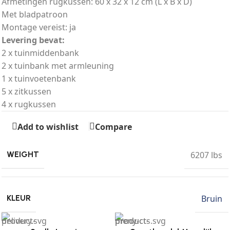
Afmetingen rugkussen: 60 x 32 x 12 cm (L x B x D)
Met bladpatroon
Montage vereist: ja
Levering bevat:
2 x tuinmiddenbank
2 x tuinbank met armleuning
1 x tuinvoetenbank
5 x zitkussen
4 x rugkussen
Add to wishlist
Compare
6207 lbs
WEIGHT
Bruin
KLEUR