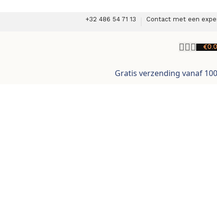
+32 486 54 71 13
Contact met een expe
€
0.
Gratis verzending vanaf 10