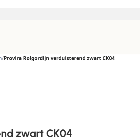
n
/
Provira Rolgordijn verduisterend zwart CK04
rend zwart CK04